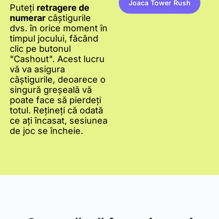
Joaca Tower Rush
Puteți
retragere de
numerar
câștigurile
dvs. în orice moment în
timpul jocului, făcând
clic pe butonul
"Cashout". Acest lucru
vă va asigura
câștigurile, deoarece o
singură greșeală vă
poate face să pierdeți
totul. Rețineți că odată
ce ați încasat, sesiunea
de joc se încheie.