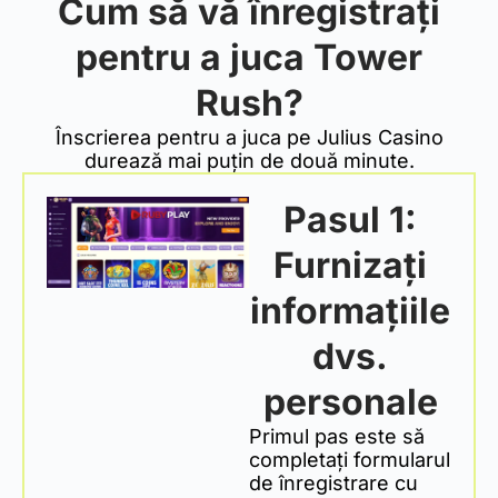
Cum să vă înregistrați
pentru a juca Tower
Rush?
Înscrierea pentru a juca pe Julius Casino
durează mai puțin de două minute.
Pasul 1:
Furnizați
informațiile
dvs.
personale
Primul pas este să
completați formularul
de înregistrare cu