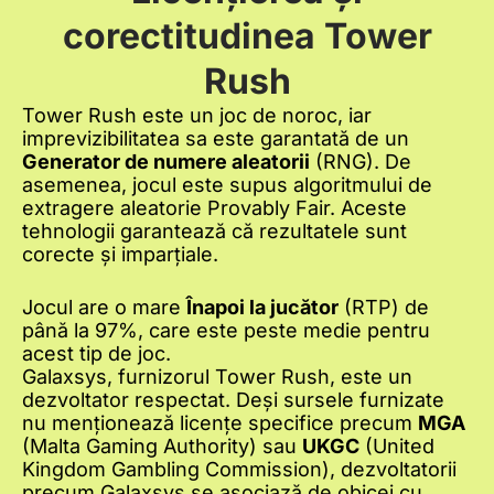
corectitudinea Tower
Rush
Tower Rush este un joc de noroc, iar
imprevizibilitatea sa este garantată de un
Generator de numere aleatorii
(RNG). De
asemenea, jocul este supus algoritmului de
extragere aleatorie Provably Fair. Aceste
tehnologii garantează că rezultatele sunt
corecte și imparțiale.
Jocul are o mare
Înapoi la jucător
(RTP) de
până la 97%, care este peste medie pentru
acest tip de joc.
Galaxsys, furnizorul Tower Rush, este un
dezvoltator respectat. Deși sursele furnizate
nu menționează licențe specifice precum
MGA
(Malta Gaming Authority) sau
UKGC
(United
Kingdom Gambling Commission), dezvoltatorii
precum Galaxsys se asociază de obicei cu