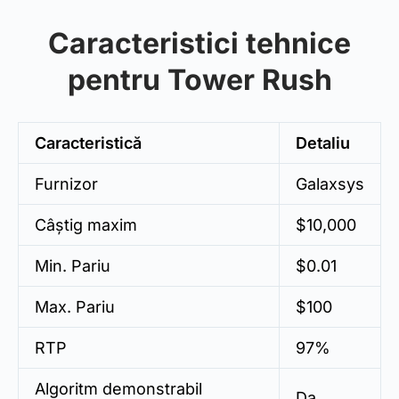
Caracteristici tehnice
pentru Tower Rush
Caracteristică
Detaliu
Furnizor
Galaxsys
Câștig maxim
$10,000
Min. Pariu
$0.01
Max. Pariu
$100
RTP
97%
Algoritm demonstrabil
Da