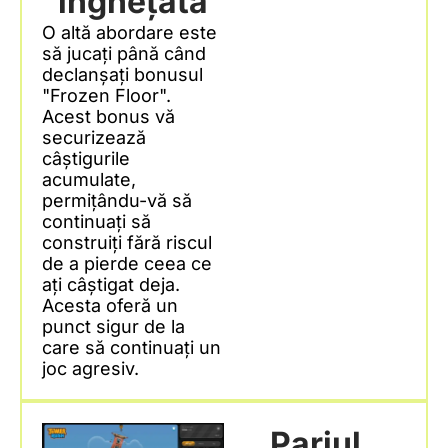
înghețată
O altă abordare este
să jucați până când
declanșați bonusul
"Frozen Floor".
Acest bonus vă
securizează
câștigurile
acumulate,
permițându-vă să
continuați să
construiți fără riscul
de a pierde ceea ce
ați câștigat deja.
Acesta oferă un
punct sigur de la
care să continuați un
joc agresiv.
Pariul